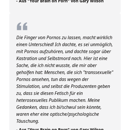
- Aus "Your Brain on Porn" von Gary Wilson
Die Finger von Pornos zu lassen, macht wirklich
einen Unterschied! Ich dachte, es sei unmöglich,
mit Pornos aufzuhören, und dachte sogar über
Kastration und Selbstmord nach. Hier ist eine
Sache, die ich nicht wusste, die mir aber
geholfen hat: Menschen, die sich "transsexuelle"
Pornos ansehen, tun das wegen der
Stimulation, und selbst die Produzenten geben
zu, dass sie diesen Fetisch für ein
heterosexuelles Publikum machen. Meine
Gedanken, dass ich bi/schwul sein könnte,
waren eher eine optische/psychologische
Täuschung.
- Aus "Your Brain on Porn" von Gary Wilson