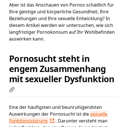
Aber ist das Anschauen von Pornos schädlich für
Ihre geistige und körperliche Gesundheit, Ihre
Beziehungen und Ihre sexuelle Entwicklung? In
diesem Artikel werden wir untersuchen, wie sich
langfristiger Pornokonsum auf Ihr Wohlbefinden
auswirken kann.
Pornosucht steht in
engem Zusammenhang
mit sexueller Dysfunktion
Eine der häufigsten und beunruhigendsten
Auswirkungen der Pornosucht ist die
sexuelle
Funktionsstörung
. Darunter versteht man