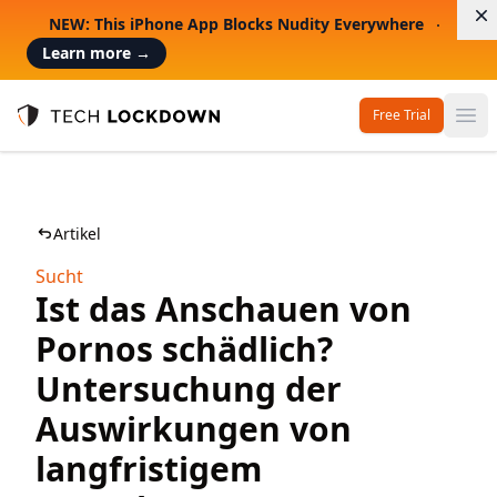
D
NEW: This iPhone App Blocks Nudity Everywhere
Learn more
→
Free Trial
Op
Tech Lockdown
Artikel
Sucht
Ist das Anschauen von
Pornos schädlich?
Untersuchung der
Auswirkungen von
langfristigem