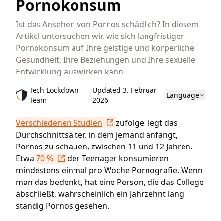
Pornokonsum
Ist das Ansehen von Pornos schädlich? In diesem
Artikel untersuchen wir, wie sich langfristiger
Pornokonsum auf Ihre geistige und körperliche
Gesundheit, Ihre Beziehungen und Ihre sexuelle
Entwicklung auswirken kann.
Tech Lockdown
Updated 3. Februar
|
|
Language
Team
2026
Verschiedenen Studien
zufolge liegt das
Durchschnittsalter, in dem jemand anfängt,
Pornos zu schauen, zwischen 11 und 12 Jahren.
Etwa
70 %
der Teenager konsumieren
mindestens einmal pro Woche Pornografie. Wenn
man das bedenkt, hat eine Person, die das College
abschließt, wahrscheinlich ein Jahrzehnt lang
ständig Pornos gesehen.