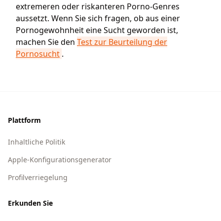
extremeren oder riskanteren Porno-Genres
aussetzt. Wenn Sie sich fragen, ob aus einer
Pornogewohnheit eine Sucht geworden ist,
machen Sie den
Test zur Beurteilung der
Pornosucht
.
Footer
Plattform
Inhaltliche Politik
Apple-Konfigurationsgenerator
Profilverriegelung
Erkunden Sie