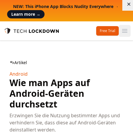
D
NEW: This iPhone App Blocks Nudity Everywhere
Learn more
→
Free Trial
Op
Tech Lockdown
Artikel
Android
Wie man Apps auf
Android-Geräten
durchsetzt
Erzwingen Sie die Nutzung bestimmter Apps und
verhindern Sie, dass diese auf Android-Geräten
deinstalliert werden.