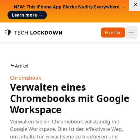
D
NEW: This iPhone App Blocks Nudity Everywhere
Learn more
→
Free Trial
Op
Tech Lockdown
Artikel
Chromebook
Verwalten eines
Chromebooks mit Google
Workspace
Verwalten Sie ein Chromebook vollständig mit
Google Workspace. Dies ist der effektivste Weg,
um Inhalte für Erwachsene zu blockieren und