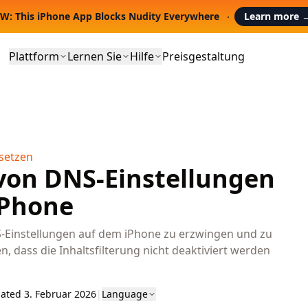
W: This iPhone App Blocks Nudity Everywhere
Learn more
Plattform
Lernen Sie
Hilfe
Preisgestaltung
setzen
von DNS-Einstellungen
iPhone
S-Einstellungen auf dem iPhone zu erzwingen und zu
n, dass die Inhaltsfilterung nicht deaktiviert werden
ated 3. Februar 2026
|
Language