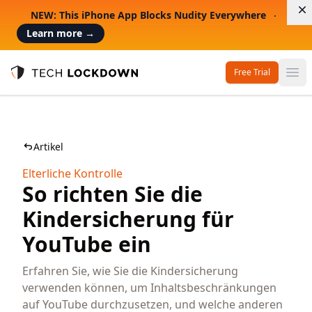
D
NEW: This iPhone App Blocks Nudity Everywhere
Learn more
→
Free Trial
Op
Tech Lockdown
Artikel
Elterliche Kontrolle
So richten Sie die
Kindersicherung für
YouTube ein
Erfahren Sie, wie Sie die Kindersicherung
verwenden können, um Inhaltsbeschränkungen
auf YouTube durchzusetzen, und welche anderen