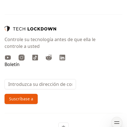
Controle su tecnología antes de que ella le
controle a usted
Youtube
Instagram
TikTok
Reddit
LinkedIn
Boletín
Email address
Suscríbase a
Open