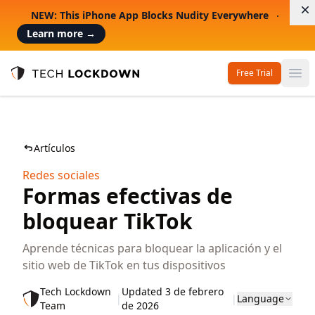
D
NEW: This iPhone App Blocks Nudity Everywhere
Learn more
→
Free Trial
Op
Tech Lockdown
Artículos
Redes sociales
Formas efectivas de
bloquear TikTok
Aprende técnicas para bloquear la aplicación y el
sitio web de TikTok en tus dispositivos
Tech Lockdown
Updated 3 de febrero
|
|
Language
Team
de 2026