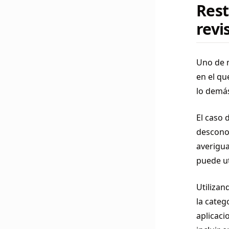
Rest
revi
Uno de m
en el qu
lo demá
El caso 
descono
averigua
puede ut
Utiliza
la categ
aplicaci