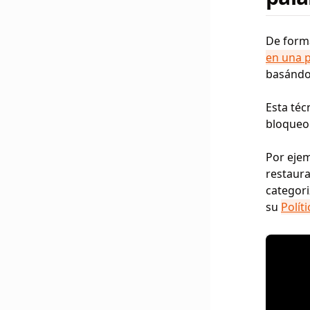
De forma
en una p
basándos
Esta téc
bloqueo
Por ejem
restaura
categori
su
Polít