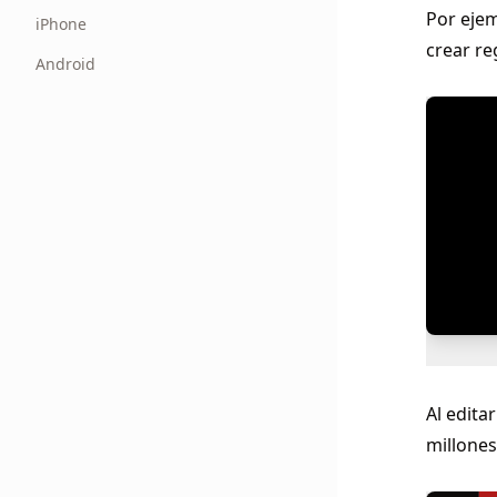
Por ejem
iPhone
crear re
Android
Al edita
millones