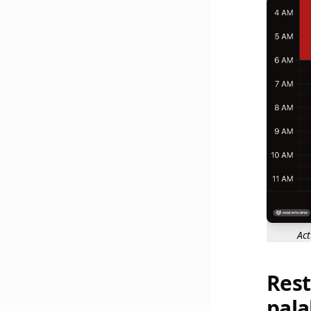
Act
Rest
pala