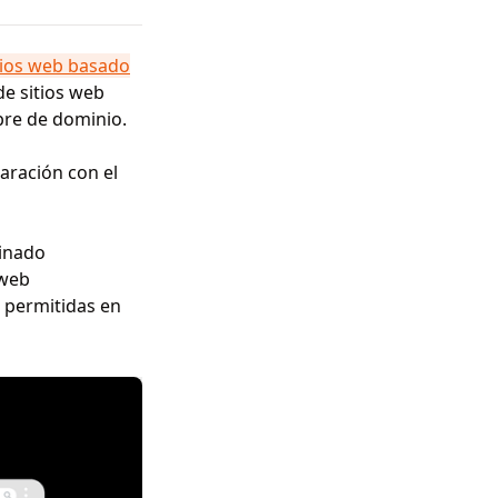
tios web basado
de sitios web
bre de dominio.
aración con el
minado
 web
o permitidas en