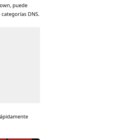
down, puede
e categorías DNS.
 rápidamente