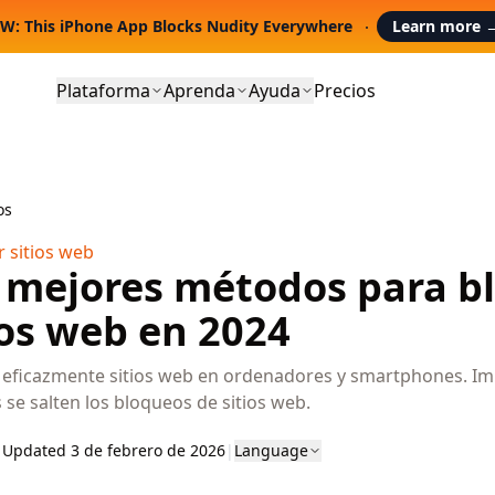
W: This iPhone App Blocks Nudity Everywhere
Learn more
Plataforma
Aprenda
Ayuda
Precios
os
 sitios web
 mejores métodos para b
ios web en 2024
 eficazmente sitios web en ordenadores y smartphones. Im
 se salten los bloqueos de sitios web.
|
Updated 3 de febrero de 2026
|
Language