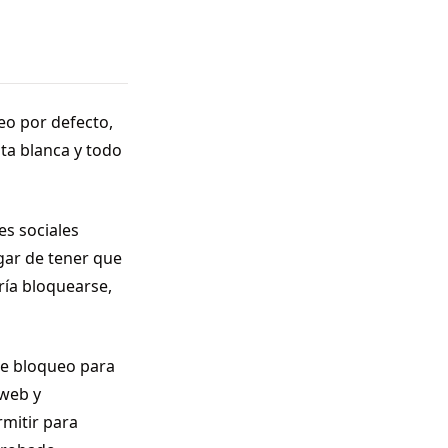
eo por defecto,
sta blanca y todo
es sociales
gar de tener que
ría bloquearse,
de bloqueo para
 web y
rmitir para