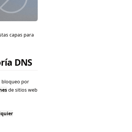
stas capas para
oría DNS
l bloqueo por
nes
de sitios web
lquier