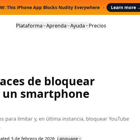
W: This iPhone App Blocks Nudity Everywhere
Learn more
Plataforma
Aprenda
Ayuda
Precios
caces de bloquear
 un smartphone
 para limitar y, en última instancia, bloquear YouTube
.
ated 3 de febrero de 2026
|
Language