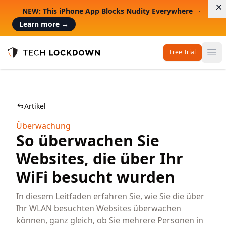
D
NEW: This iPhone App Blocks Nudity Everywhere
Learn more
→
Free Trial
Op
Tech Lockdown
Artikel
Überwachung
So überwachen Sie
Websites, die über Ihr
WiFi besucht wurden
In diesem Leitfaden erfahren Sie, wie Sie die über
Ihr WLAN besuchten Websites überwachen
können, ganz gleich, ob Sie mehrere Personen in