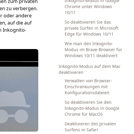
Inkognito-Modus in Google
nen zum privaten
Chrome unter Windows
en zu verbergen.
10/11
er oder andere
So deaktivieren Sie das
n, auf die auf
private Surfen in Microsoft
n Inkognito-
Edge für Windows 10/11
Wie man den Inkognito-
Modus im Brave-Browser für
Windows 10/11 deaktiviert
Inkognito-Modus auf dem Mac
deaktivieren
Verwalten von Browser-
Einschränkungen mit
Konfigurationsdateien
So deaktivieren Sie den
Inkognito-Modus in Google
Chrome für MacOS
Deaktivieren des privaten
Surfens in Safari