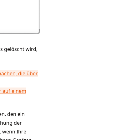
 gelöscht wird,
achen, die über
r auf einem
en, den ein
chung der
, wenn Ihre