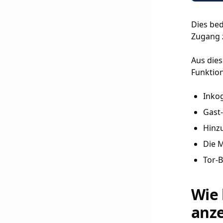
Dies bed
Zugang z
Aus die
Funktion
Inko
Gast
Hinzu
Die M
Tor-B
Wie 
anze