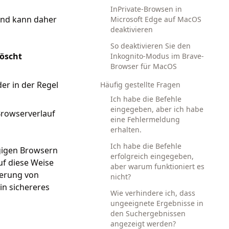
InPrivate-Browsen in
und kann daher
Microsoft Edge auf MacOS
deaktivieren
So deaktivieren Sie den
löscht
Inkognito-Modus im Brave-
Browser für MacOS
er in der Regel
Häufig gestellte Fragen
Ich habe die Befehle
eingegeben, aber ich habe
Browserverlauf
eine Fehlermeldung
erhalten.
Ich habe die Befehle
ngigen Browsern
erfolgreich eingegeben,
uf diese Weise
aber warum funktioniert es
terung von
nicht?
n sichereres
Wie verhindere ich, dass
ungeeignete Ergebnisse in
den Suchergebnissen
angezeigt werden?