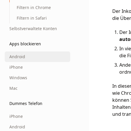
Filtern in Chrome
Der Inko
die Übe
Filtern in Safari
Selbstverwaltete Konten
Der 
auto
Apps blockieren
In vi
die F
Android
Ande
iPhone
ordn
Windows
In diese
Mac
wie Chro
können S
Dummes Telefon
Inhalte
und tran
iPhone
Android