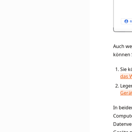
Auch we
können 
Sie 
das 
Legen
Gerä
In beide
Compute
Datenver