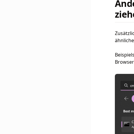
Ande
zieh
Zusätzl
ähnliche
Beispie
Browsere