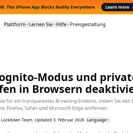
W: This iPhone App Blocks Nudity Everywhere
Learn more
Plattform
Lernen Sie
Hilfe
Preisgestaltung
ognito-Modus und privat
fen in Browsern deaktivi
ie für ein transparentes Browsing-Erlebnis, indem Sie de
e, Firefox, Safari und Microsoft Edge entfernen.
 Lockdown Team
|
Updated 3. Februar 2026
|
Language