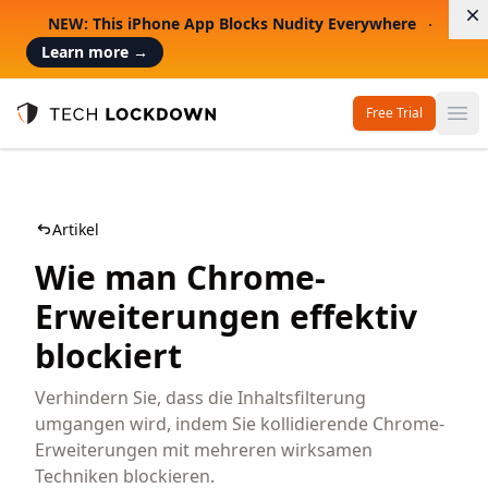
D
NEW: This iPhone App Blocks Nudity Everywhere
Learn more
→
Free Trial
Op
Tech Lockdown
Artikel
Wie man Chrome-
Erweiterungen effektiv
blockiert
Verhindern Sie, dass die Inhaltsfilterung
umgangen wird, indem Sie kollidierende Chrome-
Erweiterungen mit mehreren wirksamen
Techniken blockieren.